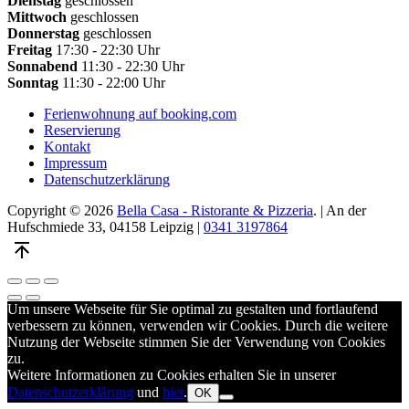
Dienstag
geschlossen
Mittwoch
geschlossen
Donnerstag
geschlossen
Freitag
17:30 - 22:30 Uhr
Sonnabend
11:30 - 22:30 Uhr
Sonntag
11:30 - 22:00 Uhr
Ferienwohnung auf booking.com
Reservierung
Kontakt
Impressum
Datenschutzerklärung
Copyright © 2026
Bella Casa - Ristorante & Pizzeria
. | An der
Hufschmiede 33, 04158 Leipzig |
0341 3197864
Theme
by
FORQY
Close
Toggle
Zoom
(Esc)
fullscreen
in/out
Previous
Next
Um unsere Webseite für Sie optimal zu gestalten und fortlaufend
verbessern zu können, verwenden wir Cookies. Durch die weitere
Nutzung der Webseite stimmen Sie der Verwendung von Cookies
zu.
Weitere Informationen zu Cookies erhalten Sie in unserer
Datenschutzerklärung
und
hier
.
OK