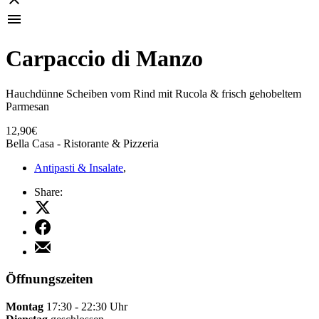
Carpaccio di Manzo
Hauchdünne Scheiben vom Rind mit Rucola & frisch gehobeltem
Parmesan
12,90€
Bella Casa - Ristorante & Pizzeria
Antipasti & Insalate
,
Share:
Share
on
Share
X
on
Share
Facebook
by
Email
Öffnungszeiten
Montag
17:30 - 22:30 Uhr