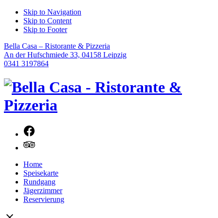
Skip to Navigation
Skip to Content
Skip to Footer
Bella Casa – Ristorante & Pizzeria
An der Hufschmiede 33, 04158 Leipzig
0341 3197864
Neues
Fenster
Neues
Home
Fenster
Speisekarte
Rundgang
Jägerzimmer
Reservierung